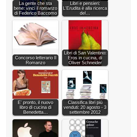
La gente che sta
Libri e pensieri:
bene: vinci il romanzo
L'Erudita è alla ricerca
di Federico Baccomo
del…
Libri di San Valentino:
Concorso letterario Il
Eros in cucina, di
Romanzo
Oliver Schneider
E' pronto, il nuovo
Classifica libri più
libro di cucina di
venduti: 20 agosto - 3
Benedetta…
settembre 2012