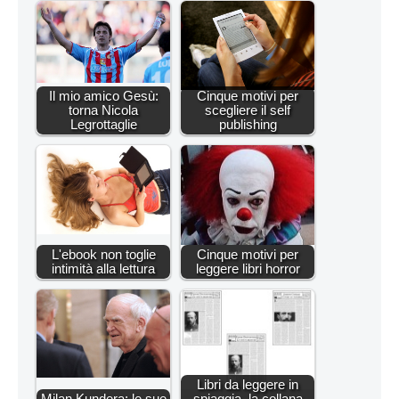
Il mio amico Gesù:
Cinque motivi per
torna Nicola
scegliere il self
Legrottaglie
publishing
L'ebook non toglie
Cinque motivi per
intimità alla lettura
leggere libri horror
Libri da leggere in
Milan Kundera: le sue
spiaggia, la collana