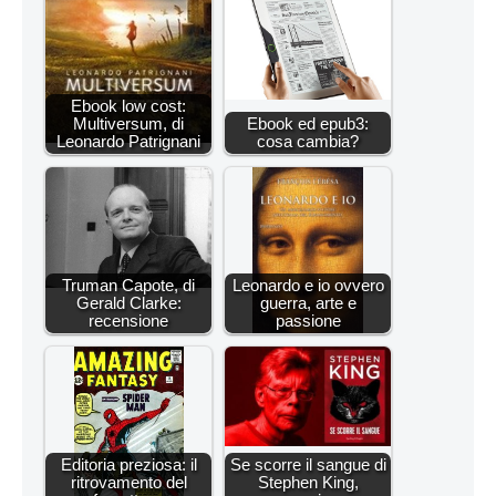
Ebook low cost:
Multiversum, di
Ebook ed epub3:
Leonardo Patrignani
cosa cambia?
Truman Capote, di
Leonardo e io ovvero
Gerald Clarke:
guerra, arte e
recensione
passione
Editoria preziosa: il
Se scorre il sangue di
ritrovamento del
Stephen King,