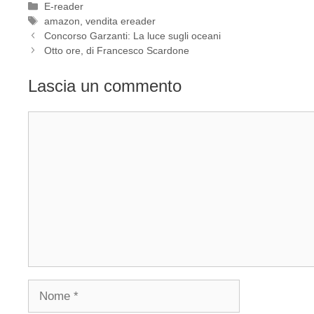
Categorie
E-reader
Tag
amazon
,
vendita ereader
Concorso Garzanti: La luce sugli oceani
Otto ore, di Francesco Scardone
Lascia un commento
Commento
Nome