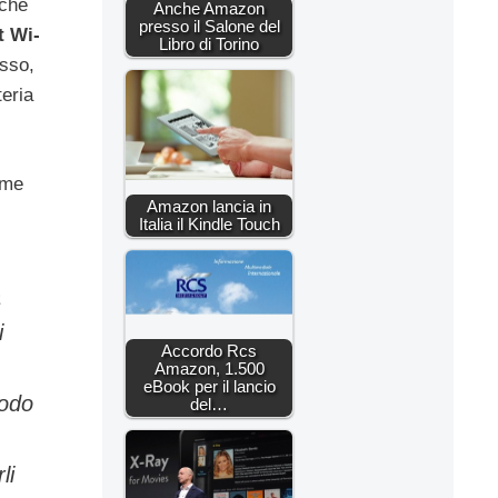
rche
Anche Amazon
presso il Salone del
t Wi-
Libro di Torino
esso,
teria
ome
Amazon lancia in
Italia il Kindle Touch
a
i
Accordo Rcs
Amazon, 1.500
eBook per il lancio
modo
del…
li