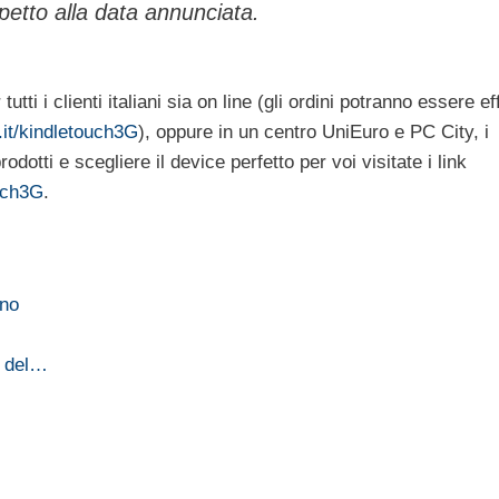
spetto alla data annunciata.
ti i clienti italiani sia on line (gli ordini potranno essere eff
t/kindletouch3G
), oppure in un centro UniEuro e PC City, i
rodotti e scegliere il device perfetto per voi visitate i link
uch3G
.
ino
o del…