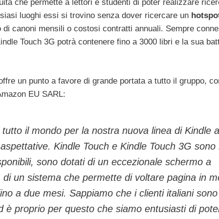
ita che permette a lettori e studenti di poter realizzare rice
lsiasi luoghi essi si trovino senza dover ricercare un
hotspo
 di canoni mensili o costosi contratti annuali. Sempre conn
indle Touch 3G potrà contenere fino a 3000 libri e la sua bat
 offre un punto a favore di grande portata a tutto il gruppo, c
, Amazon EU SARL:
 in tutto il mondo per la nostra nuova linea di Kindle 
e aspettative. Kindle Touch e Kindle Touch 3G sono 
disponibili, sono dotati di un eccezionale schermo a
e, di un sistema che permette di voltare pagina in 
ino a due mesi. Sappiamo che i clienti italiani sono
d è proprio per questo che siamo entusiasti di poter