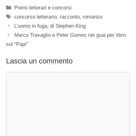
Categorie
Premi letterari e concorsi
Tag
concorso letterario
,
racconto
,
romanzo
L’uomo in fuga, di Stephen King
Marco Travaglio e Peter Gomez nei guai per libro
sul “Papi”
Lascia un commento
Commento