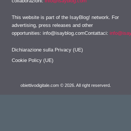
collaborazioni:
info@isayblog.com
This website is part of the IsayBlog! network. For
advertising, press releases and other
opportunities:
info@isayblog.comContattaci
:
info@isa
Dichiarazione sulla Privacy (UE)
Cookie Policy (UE)
obiettivodigitale.com © 2026. All right reserverd.