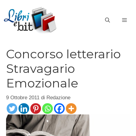
Vai
al
ME
contenuto
Concorso letterario
Stravagario
Emozionale
9 Ottobre 2011
di
Redazione