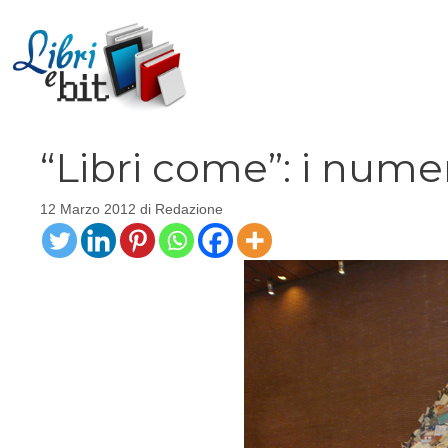
Vai
al
contenuto
“Libri come”: i numer
12 Marzo 2012
di
Redazione