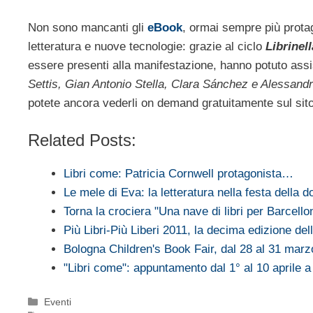
Non sono mancanti gli
eBook
, ormai sempre più protago
letteratura e nuove tecnologie: grazie al ciclo
Librinel
essere presenti alla manifestazione, hanno potuto assi
Settis, Gian Antonio Stella, Clara Sánchez e Alessand
potete ancora vederli on demand gratuitamente sul sit
Related Posts:
Libri come: Patricia Cornwell protagonista…
Le mele di Eva: la letteratura nella festa della 
Torna la crociera "Una nave di libri per Barcell
Più Libri-Più Liberi 2011, la decima edizione de
Bologna Children's Book Fair, dal 28 al 31 mar
"Libri come": appuntamento dal 1° al 10 aprile
Categorie
Eventi