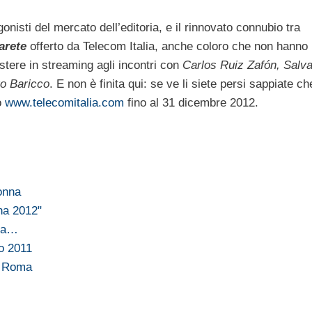
nisti del mercato dell’editoria, e il rinnovato connubio tra
larete
offerto da Telecom Italia, anche coloro che non hanno 
stere in streaming agli incontri con
Carlos Ruiz Zafón, Salva
ro Baricco
. E non è finita qui: se ve li siete persi sappiate ch
o
www.telecomitalia.com
fino al 31 dicembre 2012.
donna
ona 2012"
lla…
zo 2011
 a Roma