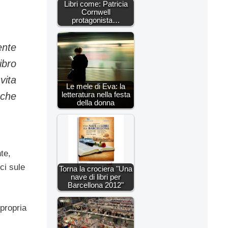
Libri come: Patricia
Cornwell
protagonista…
ente
ibro
vita
Le mele di Eva: la
letteratura nella festa
 che
della donna
te,
ci sule
Torna la crociera "Una
nave di libri per
Barcellona 2012"
propria