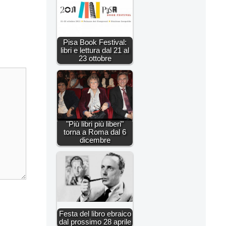
Pisa Book Festival:
libri e lettura dal 21 al
23 ottobre
"Più libri più liberi"
torna a Roma dal 6
dicembre
Festa del libro ebraico
dal prossimo 28 aprile