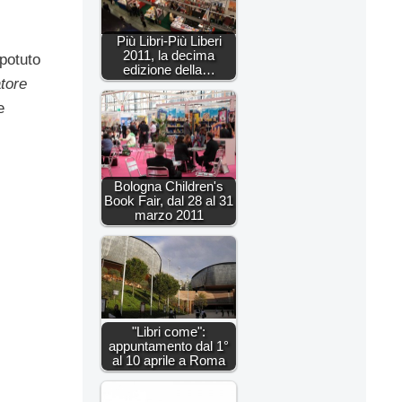
Più Libri-Più Liberi
2011, la decima
potuto
edizione della…
tore
e
Bologna Children's
Book Fair, dal 28 al 31
marzo 2011
"Libri come":
appuntamento dal 1°
al 10 aprile a Roma