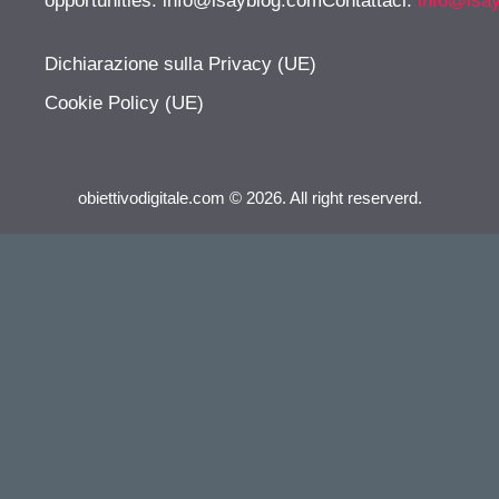
opportunities:
info@isayblog.comContattaci
:
info@isa
Dichiarazione sulla Privacy (UE)
Cookie Policy (UE)
obiettivodigitale.com © 2026. All right reserverd.