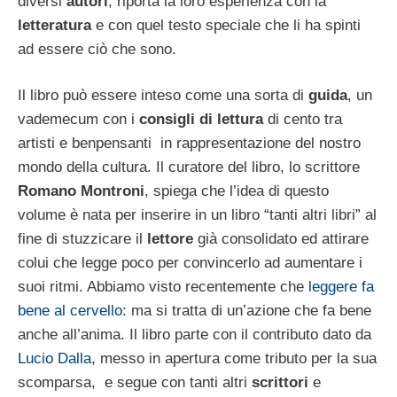
diversi
autori
, riporta la loro esperienza con la
letteratura
e con quel testo speciale che li ha spinti
ad essere ciò che sono.
Il libro può essere inteso come una sorta di
guida
, un
vademecum con i
consigli di lettura
di cento tra
artisti e benpensanti in rappresentazione del nostro
mondo della cultura. Il curatore del libro, lo scrittore
Romano Montroni
, spiega che l’idea di questo
volume è nata per inserire in un libro “tanti altri libri” al
fine di stuzzicare il
lettore
già consolidato ed attirare
colui che legge poco per convincerlo ad aumentare i
suoi ritmi. Abbiamo visto recentemente che
leggere fa
bene al cervello
: ma si tratta di un’azione che fa bene
anche all’anima. Il libro parte con il contributo dato da
Lucio Dalla
, messo in apertura come tributo per la sua
scomparsa, e segue con tanti altri
scrittori
e