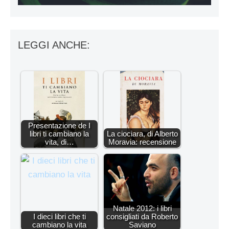
LEGGI ANCHE:
Presentazione de I
libri ti cambiano la
La ciociara, di Alberto
vita, di…
Moravia: recensione
Natale 2012: i libri
I dieci libri che ti
consigliati da Roberto
cambiano la vita
Saviano