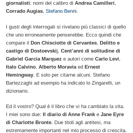
giornalisti
: nomi del calibro di
Andrea Camilleri
,
Corrado Augias
,
Stefano Benni
.
I gusti degli interrogati si rivelano più classici di quello
che uno erroneamente penserebbe. Ecco quindi che
compare il
Don Chisciotte di Cervantes
,
Delitto e
castigo di Dostoevski
j,
Cent’anni di solitudine di
Gabriel Garcia Marquez
e autori come
Carlo Levi
,
Italo Calvino
,
Alberto Moravia
ed
Ernest
Hemingway
. E solo per citarne alcuni. Stefano
Bartezzaghi ad esempio ha indicato lo Zingarelli, un
dizionario.
Ed il vostro? Qual è il libro che vi ha cambiato la vita.
I miei sono due:
Il diario di Anne Frank
e
Jane Eyre
di Charlotte Bronte
. Due titoli agli antitesi, ma
estremamente importanti nel mio processo di crescita.