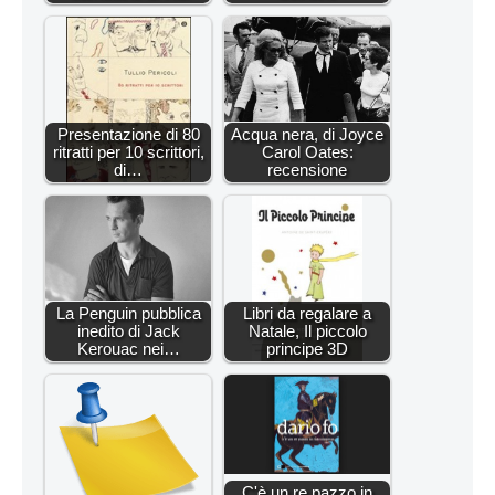
Presentazione di 80
Acqua nera, di Joyce
ritratti per 10 scrittori,
Carol Oates:
di…
recensione
La Penguin pubblica
Libri da regalare a
inedito di Jack
Natale, Il piccolo
Kerouac nei…
principe 3D
C'è un re pazzo in