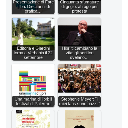
Presentazione di Fare
Cinquanta sfumature
i libri. Dieci anni di
di grigio: al rogo per
grafica…
protesta
Editoria e Giardini
I libri ti cambiano la
torna a Verbania il 22
vita: gli scrittori
settembre
svelano…
Una marina di libri: il
Stephenie Meyer: "I
festival di Palermo
miei fans sono pazzi!"