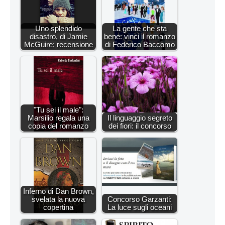
Uno splendido
La gente che sta
disastro, di Jamie
bene: vinci il romanzo
McGuire: recensione
di Federico Baccomo
"Tu sei il male":
Marsilio regala una
Il linguaggio segreto
copia del romanzo
dei fiori: il concorso
Inferno di Dan Brown,
svelata la nuova
Concorso Garzanti:
copertina
La luce sugli oceani