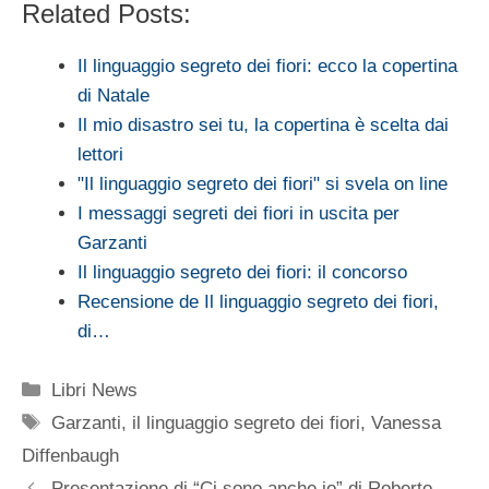
Related Posts:
Il linguaggio segreto dei fiori: ecco la copertina
di Natale
Il mio disastro sei tu, la copertina è scelta dai
lettori
"Il linguaggio segreto dei fiori" si svela on line
I messaggi segreti dei fiori in uscita per
Garzanti
Il linguaggio segreto dei fiori: il concorso
Recensione de Il linguaggio segreto dei fiori,
di…
Categorie
Libri News
Tag
Garzanti
,
il linguaggio segreto dei fiori
,
Vanessa
Diffenbaugh
Presentazione di “Ci sono anche io” di Roberto