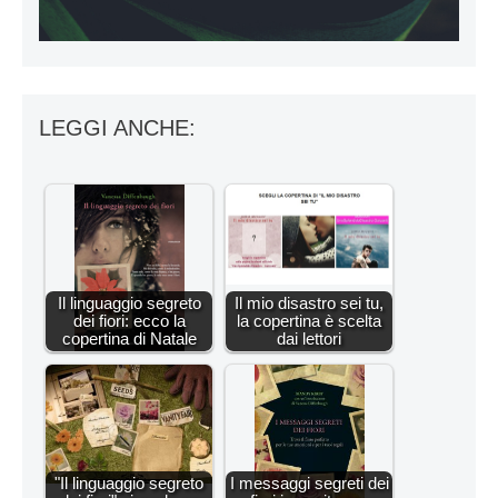
LEGGI ANCHE:
Il linguaggio segreto
Il mio disastro sei tu,
dei fiori: ecco la
la copertina è scelta
copertina di Natale
dai lettori
"Il linguaggio segreto
I messaggi segreti dei