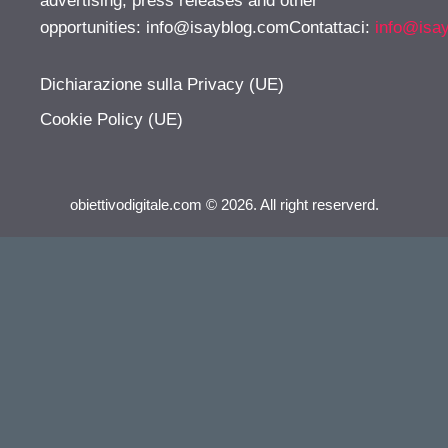
advertising, press releases and other
opportunities:
info@isayblog.comContattaci
:
info@isa
Dichiarazione sulla Privacy (UE)
Cookie Policy (UE)
obiettivodigitale.com © 2026. All right reserverd.