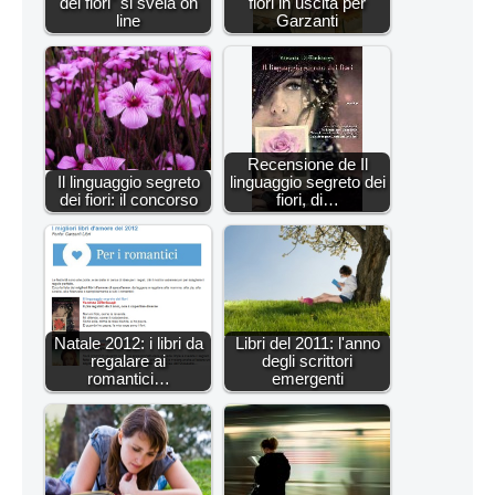
dei fiori" si svela on
fiori in uscita per
line
Garzanti
Recensione de Il
Il linguaggio segreto
linguaggio segreto dei
dei fiori: il concorso
fiori, di…
Natale 2012: i libri da
Libri del 2011: l'anno
regalare ai
degli scrittori
romantici…
emergenti