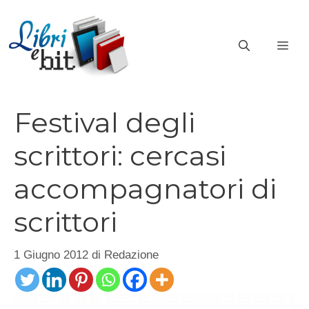
Vai
al
ME
contenuto
Festival degli
scrittori: cercasi
accompagnatori di
scrittori
1 Giugno 2012
di
Redazione