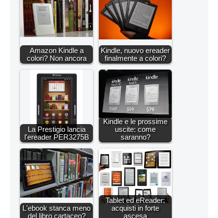
Amazon Kindle a
Kindle, nuovo ereader
colori? Non ancora
finalmente a colori?
Kindle e le prossime
La Prestigio lancia
uscite: come
l'ereader PER3275B
saranno?
Tablet ed eReader:
L'ebook stanca meno
acquisti in forte
del libro cartaceo?
ascesa