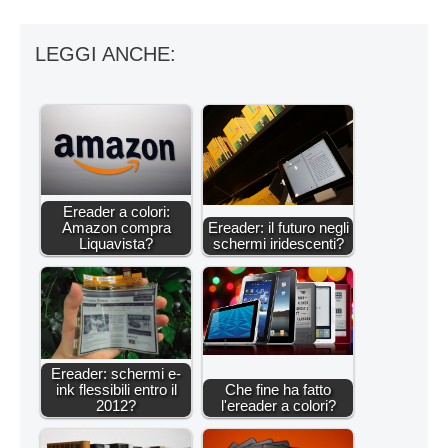
LEGGI ANCHE:
Ereader a colori:
Amazon compra
Ereader: il futuro negli
Liquavista?
schermi iridescenti?
Ereader: schermi e-
ink flessibili entro il
Che fine ha fatto
2012?
l'ereader a colori?