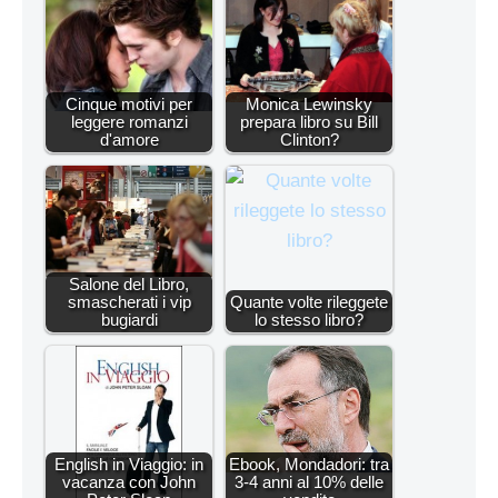
Cinque motivi per
Monica Lewinsky
leggere romanzi
prepara libro su Bill
d'amore
Clinton?
Salone del Libro,
smascherati i vip
Quante volte rileggete
bugiardi
lo stesso libro?
English in Viaggio: in
Ebook, Mondadori: tra
vacanza con John
3-4 anni al 10% delle