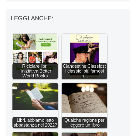
LEGGI ANCHE:
Riciclare libri:
Clandestine Classics:
l'iniziativa Better
i classici più famosi
World Books
in…
Libri, abbiamo letto
Qualche ragione per
abbastanza nel 2022?
leggere un libro