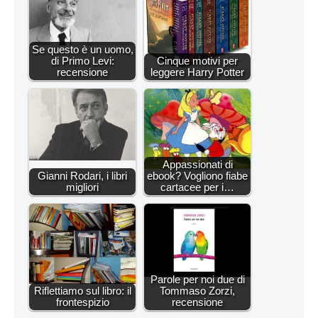
Se questo è un uomo,
di Primo Levi:
Cinque motivi per
recensione
leggere Harry Potter
Appassionati di
Gianni Rodari, i libri
ebook? Vogliono fiabe
migliori
cartacee per i…
Parole per noi due di
Riflettiamo sul libro: il
Tommaso Zorzi,
frontespizio
recensione