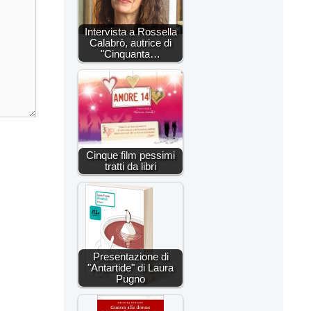
Intervista a Rossella
Calabrò, autrice di
"Cinquanta…
Cinque film pessimi
tratti da libri
Presentazione di
"Antartide" di Laura
Pugno