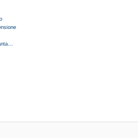
o
ensione
uanta…