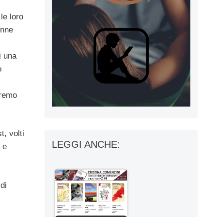
le loro
onne
i una
o
iremo
, volti
LEGGI ANCHE:
 e
di