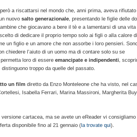
 però a riscattarsi nel mondo che, anni prima, aveva rifiutato 
n un nuovo
salto generazionale
, presentando le figlie delle d
mbine che giocavano a bere il tè e a lamentarsi di una vita
elto di dedicare il proprio tempo solo ai figli o alla calore d
me un figlio e un amore che non assorbe i loro pensieri. Son
on chiedere l’aiuto di un uomo ma di contare solo su se
 permetta loro di essere
emancipate e indipendenti
, scopr
i distinguono troppo da quelle del passato.
atto un film
diretto da Enzo Monteleone che ha visto, nel cast
Cortellesi, Isabella Ferrari, Marina Massironi, Margherita Buy
 versione cartacea, ma se avete un eReader vi consigliamo 
ferta disponibile fino al 21 gennaio (
la trovate qui
).