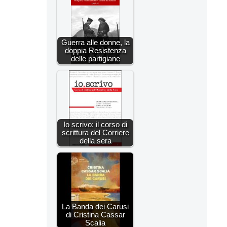
Guerra alle donne, la
doppia Resistenza
delle partigiane
Io scrivo: il corso di
scrittura del Corriere
della sera
La Banda dei Carusi
di Cristina Cassar
Scalia