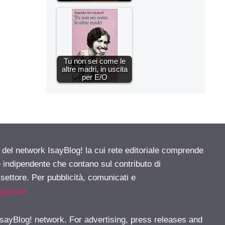
Tu non sei come le
altre madri, in uscita
per E/O
e del network IsayBlog! la cui rete editoriale comprende
e indipendente che contano sul contributo di
 settore. Per pubblicità, comunicati e
log.com
 IsayBlog! network. For advertising, press releases and