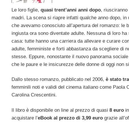
Le loro figlie,
quasi trent’anni anni dopo
, riusciranno
madri. La scena si riapre infatti qualche anno dopo, i
che avevamo conosciuto all’apertura del romanzo: le ba
ingiusta ora sono diventate adulte. Nessuna di loro ha sc
casa: tutte hanno una carriera da allevare e curare co
adulte, femministe e forti abbastanza da scegliere di n
stesse. Eppure, nonostante il nuovo panorama sociale
che le paure e le insicurezze delle donne di oggi non s
Dallo stesso romanzo, pubblicato nel 2006,
è stato tr
femminili noti e validi del cinema italiano come Paola 
Carolina Crescentini.
Il libro è disponibile on line al prezzo di quasi
8 euro
in
acquistare l’
eBook al prezzo di 3,99 euro
grazie all’of