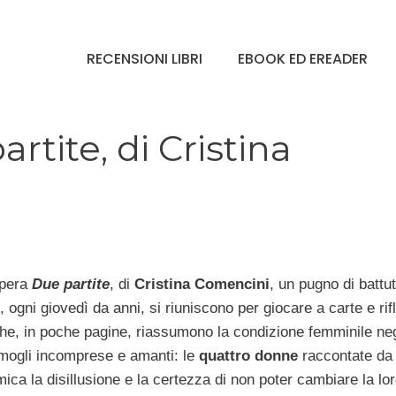
RECENSIONI LIBRI
EBOOK ED EREADER
tite, di Cristina
opera
Due partite
, di
Cristina Comencini
, un pugno di battu
ogni giovedì da anni, si riuniscono per giocare a carte e rifl
 che, in poche pagine, riassumono la condizione femminile neg
 mogli incomprese e amanti: le
quattro donne
raccontate da
ca la disillusione e la certezza di non poter cambiare la lor