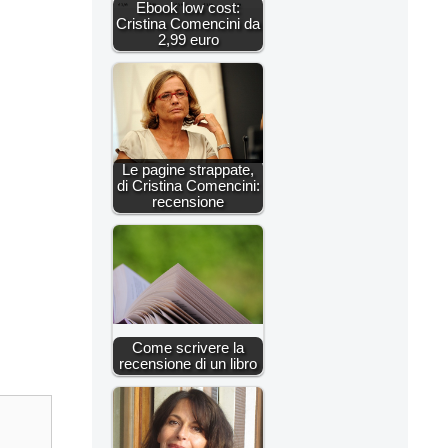
Ebook low cost:
Cristina Comencini da
2,99 euro
Le pagine strappate,
di Cristina Comencini:
recensione
Come scrivere la
recensione di un libro