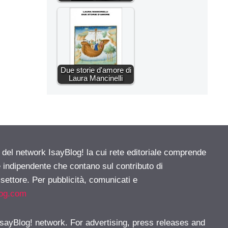
Due storie d'amore di
Laura Mancinelli
e del network IsayBlog! la cui rete editoriale comprende
e indipendente che contano sul contributo di
 settore. Per pubblicità, comunicati e
log.com
 IsayBlog! network. For advertising, press releases and