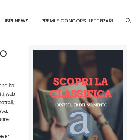
LIBRI NEWS
PREMI E CONCORSI LETTERARI
no
 che ha
iti web
atrali,
ssa,
tore
 aver