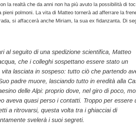
con la realtà che da anni non ha più avuto la possibilità di to
pieni polmoni. La vita di Matteo tornerà ad afferrare la fren
rada, si affaccerà anche Miriam, la sua ex fidanzanta. Di seg
ri al seguito di una spedizione scientifica, Matteo
tt’acqua, che i colleghi sospettano essere stato un
 vita lasciata in sospeso: tutto ciò che partendo a
uo padre muore, lasciando tutto in eredità alla C
esino delle Alpi: proprio dove, nel giro di poco, mo
teo aveva quasi perso i contatti. Troppo per essere
 a ritrovarsi, questa volta tra i ghiacciai di
ntamente svelerà i suoi segreti.