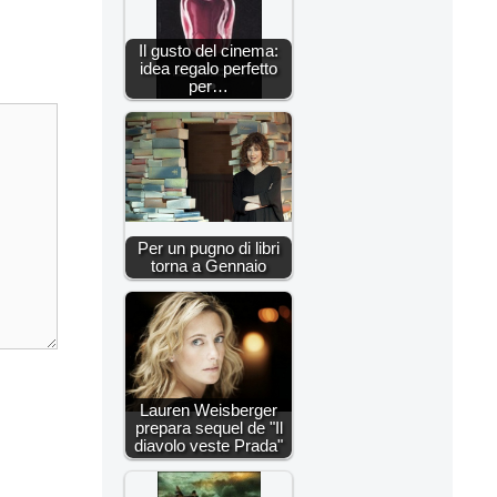
Il gusto del cinema:
idea regalo perfetto
per…
Per un pugno di libri
torna a Gennaio
Lauren Weisberger
prepara sequel de "Il
diavolo veste Prada"