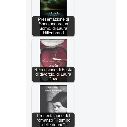
Presentazione di
Sono ancora un
uomo, di Laura
Hillenbrand
Recensione di Festa
di divorzio, di Laura
Dave
Presentazione del
romanzo "Il tempo
delle donne"