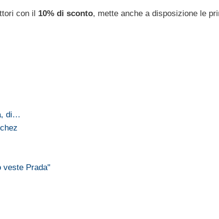
ttori con il
10% di sconto
, mette anche a disposizione le pr
a, di…
nchez
o veste Prada"