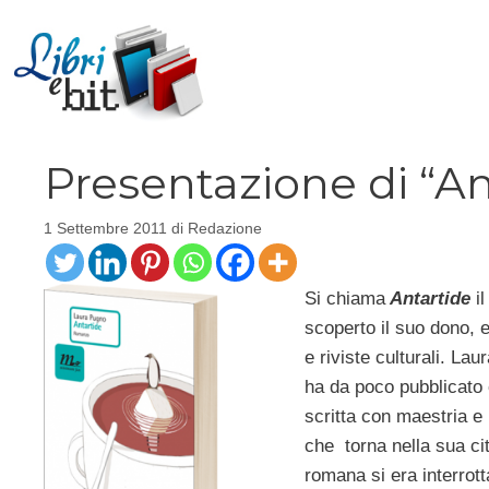
Vai
al
contenuto
Presentazione di “A
1 Settembre 2011
di
Redazione
Si chiama
Antartide
i
scoperto il suo dono, e
e riviste culturali. Lau
ha da poco pubblicato
scritta con maestria e m
che torna nella sua cit
romana si era interrott