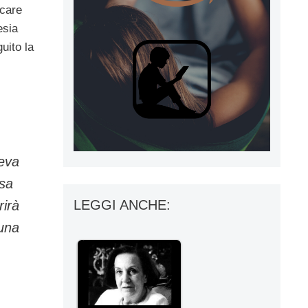
ccare
esia
uito la
veva
asa
LEGGI ANCHE:
rirà
 una