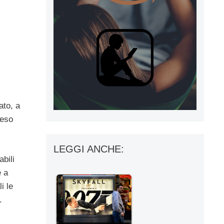
ato, a
reso
LEGGI ANCHE:
bili
e a
i le
.