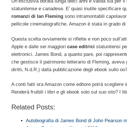
Un’esclusiva dorata lunga dieci anni e valida sia per il 
statunitense e canadese. E’ quasi inutile specificare qu
romanzi di Ian Fleming
sono intramontabili capolavori
pellicole cinematografiche. Amazon è stata in grado d
Questa scelta ovviamente si riflette e non poco sull’attua
Apple e dalle sei maggiori
case editrici
statunitensi pe
elettronici. James Bond, a quanto pare, poi rappresent
che gestisce il patrimonio letterario di Fleming, aveva 
diritti, N.d.R.) dalla pubblicazione degli ebook sullo oo7
A conti fatti ora Amazon come editore potrà scegliere 
Renderà fruibili i libri e gli ebook solo sul suo sito? I 
Related Posts:
Autobiografia di James Bond di John Pearson i