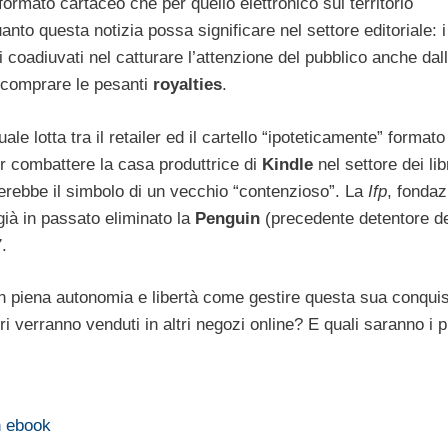
formato cartaceo che per quello elettronico sul territorio
anto questa notizia possa significare nel settore editoriale: i
 coadiuvati nel catturare l’attenzione del pubblico anche dall
i comprare le pesanti
royalties
.
le lotta tra il retailer ed il cartello “ipoteticamente” formato
r combattere la casa produttrice di
Kindle
nel settore dei lib
erebbe il simbolo di un vecchio “contenzioso”. La
Ifp
, fondaz
già in passato eliminato la
Penguin
(precedente detentore d
.
in piena autonomia e libertà come gestire questa sua conquis
libri verranno venduti in altri negozi online? E quali saranno i 
n ebook