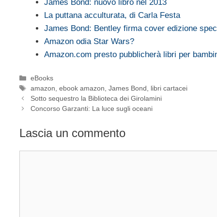
James Bond: nuovo libro nel 2013
La puttana acculturata, di Carla Festa
James Bond: Bentley firma cover edizione spe
Amazon odia Star Wars?
Amazon.com presto pubblicherà libri per bambi
Categorie
eBooks
Tag
amazon
,
ebook amazon
,
James Bond
,
libri cartacei
Sotto sequestro la Biblioteca dei Girolamini
Concorso Garzanti: La luce sugli oceani
Lascia un commento
Commento