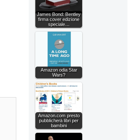
James Bond: Bentley
firma cover edizione
speciale…
Amazon odia Star
Wars?
Amazon.com presto
pubblicherà libri per
bambini