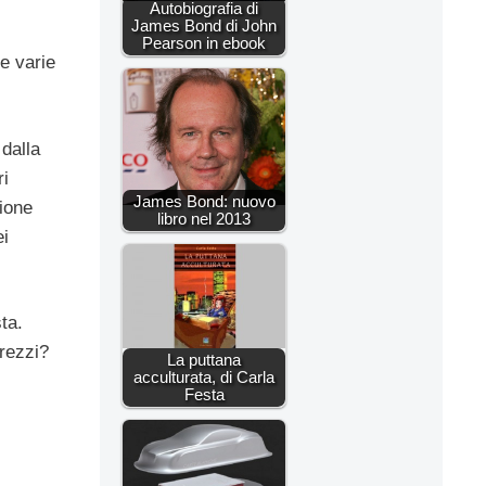
Autobiografia di
James Bond di John
Pearson in ebook
e varie
 dalla
ri
James Bond: nuovo
ione
libro nel 2013
ei
ta.
prezzi?
La puttana
acculturata, di Carla
Festa