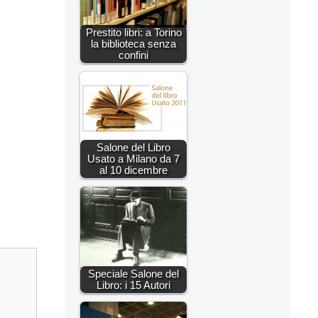
Prestito libri: a Torino
la biblioteca senza
confini
Salone del Libro
Usato a Milano da 7
al 10 dicembre
Speciale Salone del
Libro: i 15 Autori