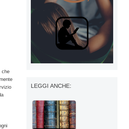
i che
emente
LEGGI ANCHE:
rvizio
da
ogni