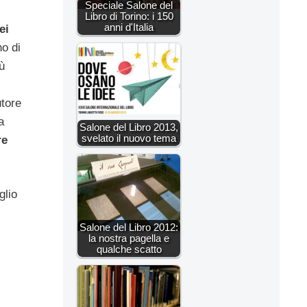
Speciale Salone del
Libro di Torino: i 150
anni d'Italia
ei
no di
ù
utore
a
Salone del Libro 2013,
svelato il nuovo tema
re
glio
Salone del Libro 2012:
la nostra pagella e
qualche scatto