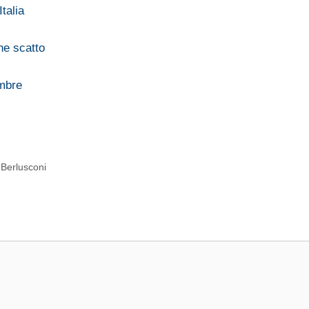
talia
he scatto
embre
o Berlusconi