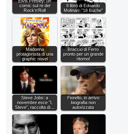
Elvis Presley: un
comic sul re del
Il libro di Edoardo
Rock'n'Roll
Molinari: "18 Buche"
Madonna
Braccio di Ferro
protagonista di una
pronto per un grande
graphic novel
ritorno!
Steve Jobs: a
Fiorello, in arrivo
novembre esce "I,
biografia non
Steve", raccolta di…
autorizzata