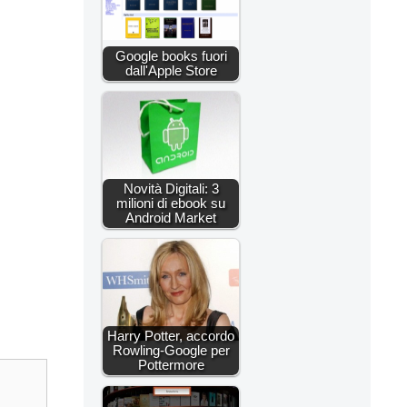
Google books fuori
dall'Apple Store
Novità Digitali: 3
milioni di ebook su
Android Market
Harry Potter, accordo
Rowling-Google per
Pottermore