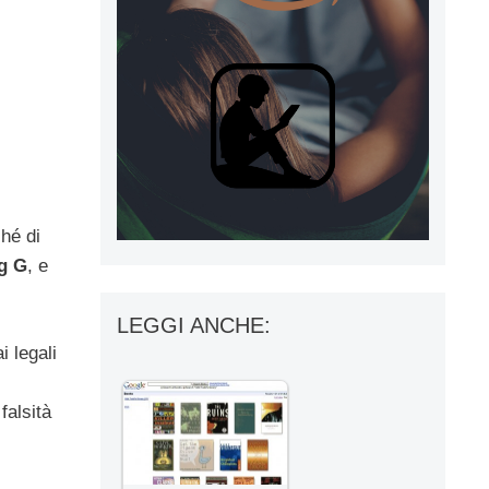
hé di
g G
, e
LEGGI ANCHE:
 legali
falsità