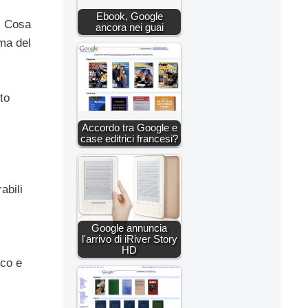
Ebook, Google
. Cosa
ancora nei guai
ma del
to
Accordo tra Google e
case editrici francesi?
abili
Google annuncia
l'arrivo di iRiver Story
HD
ico e