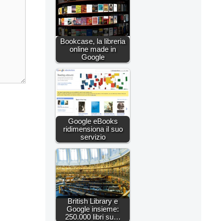
Bookcase, la libreria
online made in
Google
Google eBooks
ridimensiona il suo
servizio
British Library e
Google insieme:
250.000 libri su…