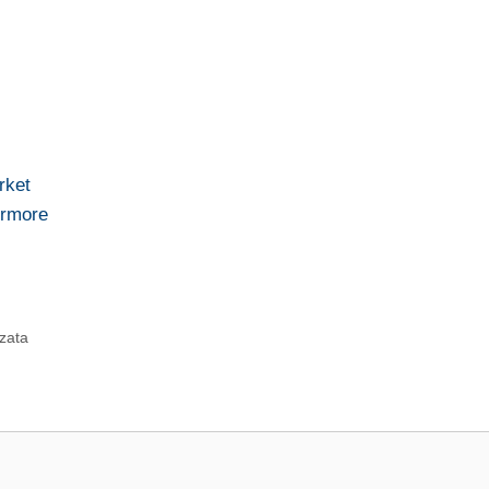
rket
ermore
zzata