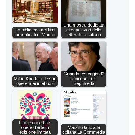
Una mostra dedicata
La biblioteca dei libri
ai capolavori della
dimenticati di Madrid
letteratura italiana
Guanda festeggia 80
Milan Kundera: le sue
anni con Luis
opere mai in ebook
Sepulveda
Libri e copertine:
opere d'arte in
Marsilio lancia la
edizione limitata
collana La Commedia