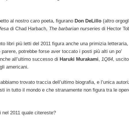
spetto al nostro caro poeta, figurano
Don DeLillo
(altro orgogl
ifesa
di Chad Harbach,
The barbarian nurseries
di Hector To
 libri più letti del 2011 figura anche una primizia letteraria,
parere, potrebbe forse aver toccato i posti più alti un po’
anche all’ultimo successo di
Haruki Murakami
,
1Q84
, uscito
egli americani.
abbiamo trovato traccia dell’ultimo biografia, e l’unica autori
sti in tutto il mondo e che stranamente non figura tra le oper
ti nel 2011 quale citereste?