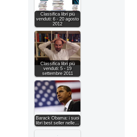
Classifica libri più
venduti: 6 - 20 agosto
2012
Classifica libri più
venduti: 5 - 19
settembre 2011
Barack Obama: i suoi
libri best seller nelle…