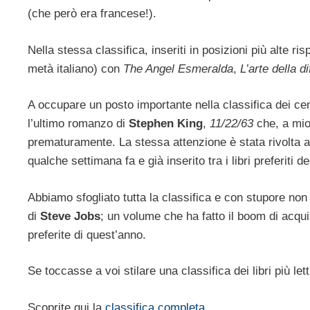
(che però era francese!).
Nella stessa classifica, inseriti in posizioni più alte ri
metà italiano) con
The Angel Esmeralda
,
L’arte della d
A occupare un posto importante nella classifica dei cento
l’ultimo romanzo di
Stephen King
,
11/22/63
che, a mio 
prematuramente. La stessa attenzione è stata rivolta 
qualche settimana fa e già inserito tra i libri preferiti d
Abbiamo sfogliato tutta la classifica e con stupore non 
di
Steve Jobs
; un volume che ha fatto il boom di acqui
preferite di quest’anno.
Se toccasse a voi stilare una classifica dei libri più let
Scoprite qui la
classifica completa
.