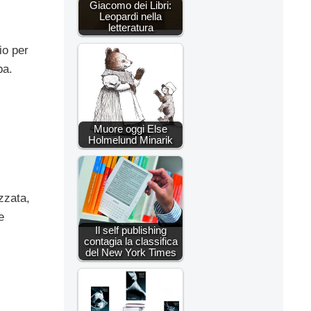
Giacomo dei Libri:
Leopardi nella
letteratura
io per
ba.
Muore oggi Else
Holmelund Minarik
zzata,
e
Il self publishing
contagia la classifica
del New York Times