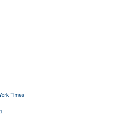
 York Times
11