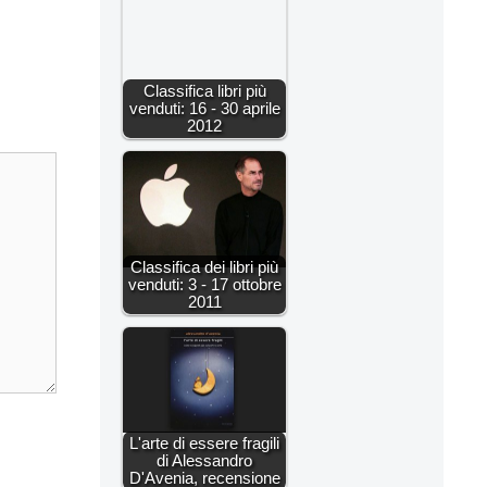
Classifica libri più
venduti: 16 - 30 aprile
2012
Classifica dei libri più
venduti: 3 - 17 ottobre
2011
L'arte di essere fragili
di Alessandro
D'Avenia, recensione