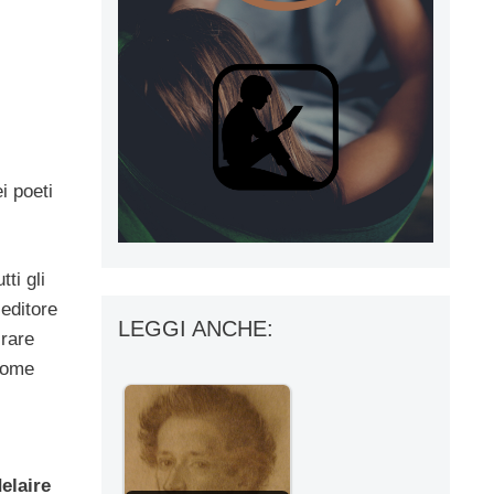
i poeti
tti gli
’editore
LEGGI ANCHE:
irare
gnome
elaire