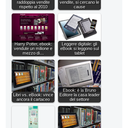
raddoppia vendite
vendite, si cercano le
rispetto al 2010
cause
Harry Potter, ebook:
Leggere digitale: gli
vendute un milione e
eBook si leggono sul
mezzo di…
tablet
Ebook: è la Bruno
Libri vs. eBook: vince
Editore la casa leader
ancora il cartaceo
del settore