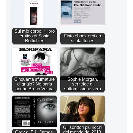
Sul mio corpo, il libro
erotico di Sonia
Finto ebook erotico
Rottichieri
scala Itunes
Cinquanta sfumature
Sophie Morgan,
di grigio? Ne parla
scrittrice di
anche Bruno Vespa
sottomissione vera
Gli scrittori più ricchi
Grey di E.L. James,
del mondo del 2013,