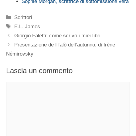
Sophie Morgan, scrittrice di sottomissione vera
Categorie
Scrittori
Tag
E.L. James
Giorgio Faletti: come scrivo i miei libri
Presentazione de I falò dell’autunno, di Irène
Némirovsky
Lascia un commento
Commento