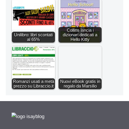
Collins lancia i
Unilibro: libri scontati
dizionari dedicati a
al 65%
Hello Kitty
Romanzi usati a metà
Nuovi eBook gratis in
prezzo su Libraccio.it
regalo da Marsilio