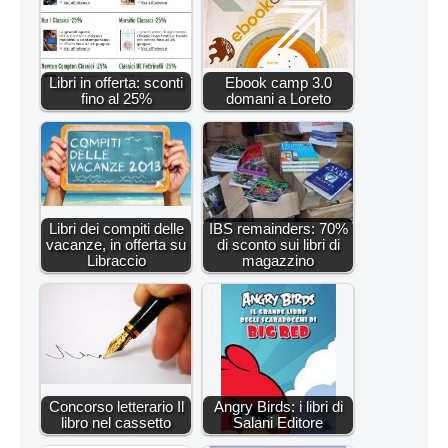
Libri in offerta: sconti
Ebook camp 3.0
fino al 25%
domani a Loreto
Libri dei compiti delle
IBS remainders: 70%
vacanze, in offerta su
di sconto sui libri di
Libraccio
magazzino
Concorso letterario Il
Angry Birds: i libri di
libro nel cassetto
Salani Editore