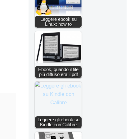
Leggere ebook su
Linux: how to
Ebook, quando il file
più diffuso era il pdf
Leggere gli ebook su
Kindle con Calibre