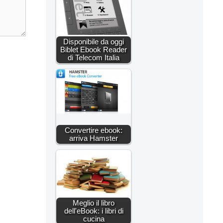
Disponibile da oggi
Biblet Ebook Reader
di Telecom Italia
Convertire ebook:
arriva Hamster
Meglio il libro
dell'eBook: i libri di
cucina