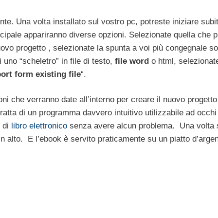
te. Una volta installato sul vostro pc, potreste iniziare subi
ncipale appariranno diverse opzioni. Selezionate quella che p
uovo progetto , selezionate la spunta a voi più congegnale so
i uno “scheletro” in file di testo,
file word
o html, selezionate
ort form existing file
“.
ioni che verranno date all’interno per creare il nuovo progetto
 tratta di un programma davvero intuitivo utilizzabile ad occhi
o di
libro elettronico
senza avere alcun problema. Una volta 
 in alto. E l’ebook è servito praticamente su un piatto d’argen