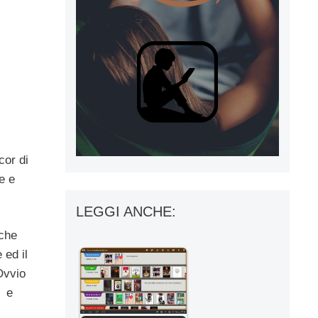
cor di
e e
LEGGI ANCHE:
nche
 ed il
Ovvio
a e