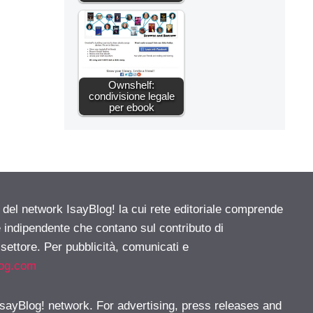
Ownshelf:
condivisione legale
per ebook
e del network IsayBlog! la cui rete editoriale comprende
e indipendente che contano sul contributo di
 settore. Per pubblicità, comunicati e
log.com
 IsayBlog! network. For advertising, press releases and