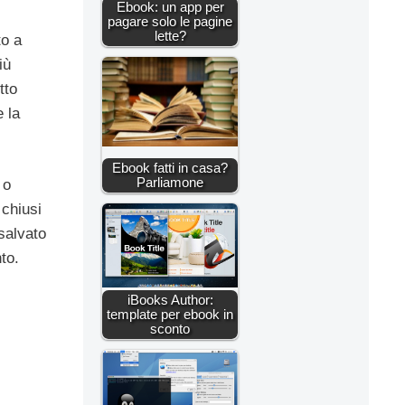
Ebook: un app per
pagare solo le pagine
lette?
to a
iù
tto
 la
Ebook fatti in casa?
Parliamone
 o
 chiusi
salvato
to.
iBooks Author:
template per ebook in
sconto