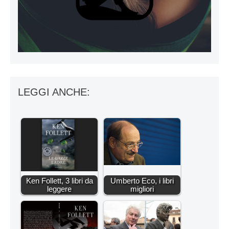
LEGGI ANCHE:
Ken Follett, 3 libri da
Umberto Eco, i libri
leggere
migliori