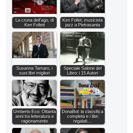
La cruna dell'ago, di
Ken Follet, musicista
Ken Follett
jazz a Pietrasanta
Susanna Tamaro, i
Speciale Salone del
suoi libri migliori
Libro: i 15 Autori
Umberto Eco: Ottanta
DonaBol: la classifica
anni tra letteratura e
completa e i libri
ragionamento
regalati…