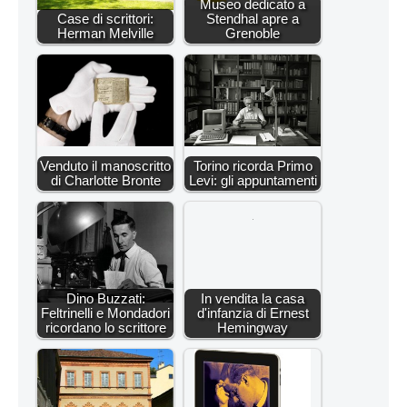
Museo dedicato a
Case di scrittori:
Stendhal apre a
Herman Melville
Grenoble
Venduto il manoscritto
Torino ricorda Primo
di Charlotte Bronte
Levi: gli appuntamenti
Dino Buzzati:
In vendita la casa
Feltrinelli e Mondadori
d'infanzia di Ernest
ricordano lo scrittore
Hemingway