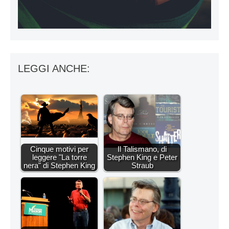
LEGGI ANCHE:
Cinque motivi per
Il Talismano, di
leggere "La torre
Stephen King e Peter
nera" di Stephen King
Straub