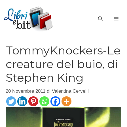
Vai
al
ME
contenuto
TommyKnockers-Le
creature del buio, di
Stephen King
20 Novembre 2011
di
Valentina Cervelli