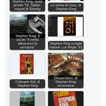
Stephen King, quasi
pronto "Dr. Sleep",
La storia di Lisey, di
sequel di Shining
Stephen King
Stephen King, è
uscito "Il vento
attraverso la
Stephen King sceglie
serratura"
l'ebook con Miglio '81
Desperation, di
Colorado Kid, di
Stephen King:
Stephen King
recensione