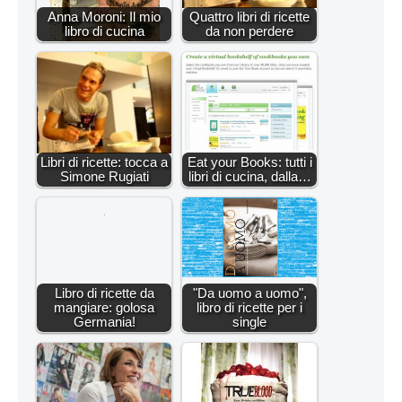
Anna Moroni: Il mio
Quattro libri di ricette
libro di cucina
da non perdere
Libri di ricette: tocca a
Eat your Books: tutti i
Simone Rugiati
libri di cucina, dalla…
Libro di ricette da
"Da uomo a uomo",
mangiare: golosa
libro di ricette per i
Germania!
single