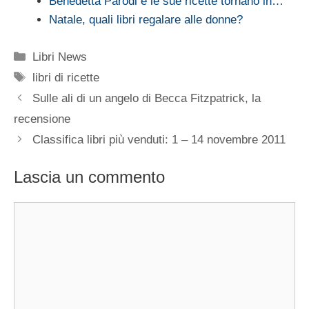
Benedetta Parodi e le sue ricette tornano in…
Natale, quali libri regalare alle donne?
Categorie
Libri News
Tag
libri di ricette
Sulle ali di un angelo di Becca Fitzpatrick, la
recensione
Classifica libri più venduti: 1 – 14 novembre 2011
Lascia un commento
Commento