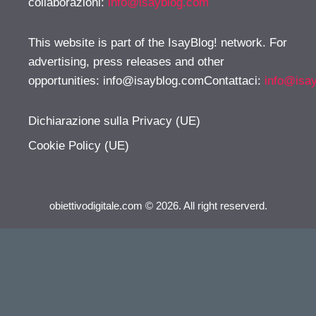
collaborazioni:
info@isayblog.com
This website is part of the IsayBlog! network. For
advertising, press releases and other
opportunities:
info@isayblog.comContattaci
:
info@isa
Dichiarazione sulla Privacy (UE)
Cookie Policy (UE)
obiettivodigitale.com © 2026. All right reserverd.