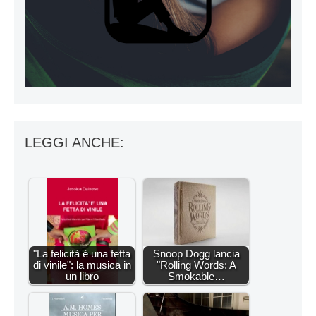
LEGGI ANCHE:
"La felicità è una fetta
Snoop Dogg lancia
di vinile": la musica in
"Rolling Words: A
un libro
Smokable…