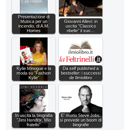
Presentazione di
Musica per un
Giovanni Allevi: in
incendio, di A.M.
uscita "Classico
Homes
ribelle" il suo…
Kylie Minogue e la
Da self published a
moda su "Fashion
bestseller: i successi
Kylie"
de Ilmiolibro
In uscita la biografia
E' morto Steve Jobs:
"Jimi Hendrix. Mio
si prevede un boom di
fratello"
biografie