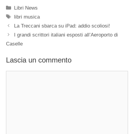
Categorie
Libri News
Tag
libri musica
La Treccani sbarca su iPad: addio scoliosi!
I grandi scrittori italiani esposti all’Aeroporto di
Caselle
Lascia un commento
Commento