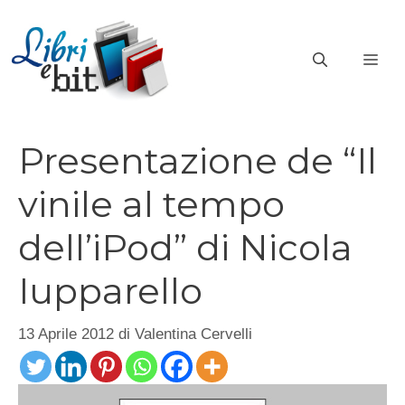
Vai
al
ME
contenuto
Presentazione de “Il
vinile al tempo
dell’iPod” di Nicola
Iupparello
13 Aprile 2012
di
Valentina Cervelli