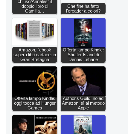
chiuso/Annales" il
doppio libro di
Che fine ha fatto
Camilla…
l'ereader a colori?
Amazon, l'ebook
Offerta lampo Kindle:
supera libri cartacei in
Shutter Island di
Gran Bretagna
Dennis Lehane
Offerta lampo Kindle:
Author's Guild: no ad
oggi tocca ad Hunger
Amazon, sì al metodo
Games
Apple