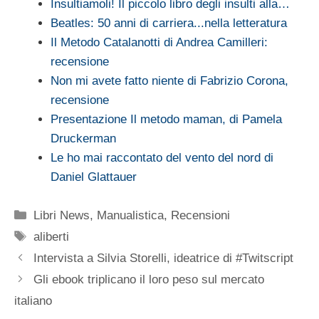
Insultiamoli! Il piccolo libro degli insulti alla…
Beatles: 50 anni di carriera...nella letteratura
Il Metodo Catalanotti di Andrea Camilleri:
recensione
Non mi avete fatto niente di Fabrizio Corona,
recensione
Presentazione Il metodo maman, di Pamela
Druckerman
Le ho mai raccontato del vento del nord di
Daniel Glattauer
Categorie
Libri News
,
Manualistica
,
Recensioni
Tag
aliberti
Intervista a Silvia Storelli, ideatrice di #Twitscript
Gli ebook triplicano il loro peso sul mercato
italiano