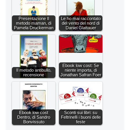
Presentazione Il
Le ho mai raccontato
metodo maman, di
del vento del nord di
Pamela Druckerman
Daniel Glattauer
Ebook low cost: Se
Il metodo antibullo,
niente importa, di
recensione
Jonathan Safran Foer
Ebook low cost
Sconti sui libri: su
Dentro, di Sandro
Feltrinelli i buoni delle
Bonvissuto
feste