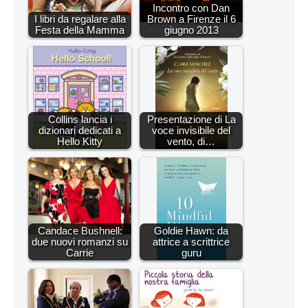
Incontro con Dan
I libri da regalare alla
Brown a Firenze il 6
Festa della Mamma
giugno 2013
Collins lancia i
Presentazione di La
dizionari dedicati a
voce invisibile del
Hello Kitty
vento, di…
Candace Bushnell:
Goldie Hawn: da
due nuovi romanzi su
attrice a scrittrice
Carrie
guru