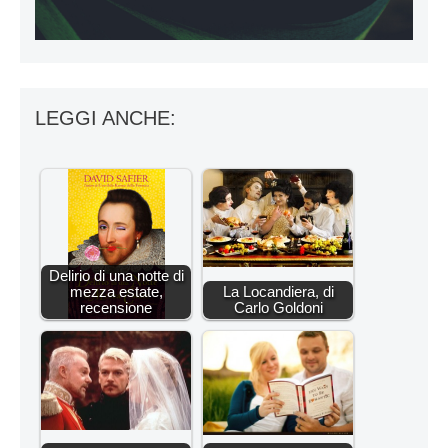
LEGGI ANCHE:
Delirio di una notte di
mezza estate,
La Locandiera, di
recensione
Carlo Goldoni