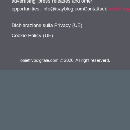
advertising, press releases and other
opportunities:
info@isayblog.comContattaci
:
info@isa
Dichiarazione sulla Privacy (UE)
Cookie Policy (UE)
obiettivodigitale.com © 2026. All right reserverd.