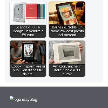
Scandalo TXTR
Barnes & Noble: un
Beagle: in vendita a
Nook low-cost presto
59 euro
nei mercati
Ebook, risparmiare si
Amazon, anche in
può. Con dispositivi
Italia Kindle a 99
diversi
euro?