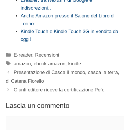
Ereader: tra Nexus 7 di Google e
indiscrezioni…
Anche Amazon presso il Salone del Libro di
Torino
Kindle Touch e Kindle Touch 3G in vendita da
oggi!
Categorie
E-reader
,
Recensioni
Tag
amazon
,
ebook amazon
,
kindle
Presentazione di Casca il mondo, casca la terra,
di Catena Fiorello
Giunti editore riceve la certificazione Pefc
Lascia un commento
Commento