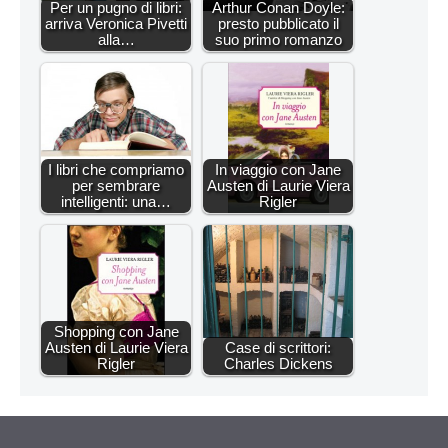
Per un pugno di libri:
Arthur Conan Doyle:
arriva Veronica Pivetti
presto pubblicato il
alla…
suo primo romanzo
I libri che compriamo
In viaggio con Jane
per sembrare
Austen di Laurie Viera
intelligenti: una…
Rigler
Shopping con Jane
Austen di Laurie Viera
Case di scrittori:
Rigler
Charles Dickens