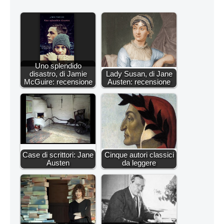
Uno splendido
disastro, di Jamie
Lady Susan, di Jane
McGuire: recensione
Austen: recensione
Case di scrittori: Jane
Cinque autori classici
Austen
da leggere