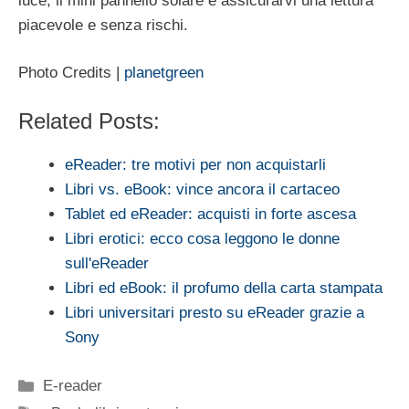
luce, il mini pannello solare e assicurarvi una lettura
piacevole e senza rischi.
Photo Credits |
planetgreen
Related Posts:
eReader: tre motivi per non acquistarli
Libri vs. eBook: vince ancora il cartaceo
Tablet ed eReader: acquisti in forte ascesa
Libri erotici: ecco cosa leggono le donne
sull'eReader
Libri ed eBook: il profumo della carta stampata
Libri universitari presto su eReader grazie a
Sony
Categorie
E-reader