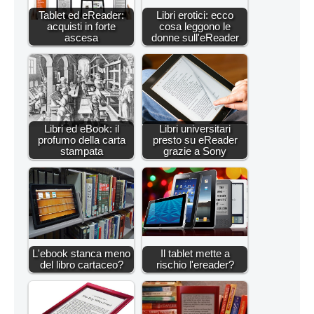
Tablet ed eReader:
Libri erotici: ecco
acquisti in forte
cosa leggono le
ascesa
donne sull'eReader
Libri ed eBook: il
Libri universitari
profumo della carta
presto su eReader
stampata
grazie a Sony
L'ebook stanca meno
Il tablet mette a
del libro cartaceo?
rischio l'ereader?