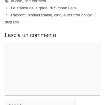
Tag
eBook
,
libri cartacei
La stanza delle grida, di Simone Lega
Racconti biodegradabili, cinque scrittori contro il
degrado
Lascia un commento
Commento
Nome