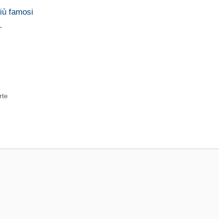
più famosi
…
rte