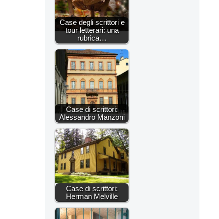
Case degli scrittori e
tour letterari: una
rubrica…
Case di scrittori:
Alessandro Manzoni
Case di scrittori:
Herman Melville