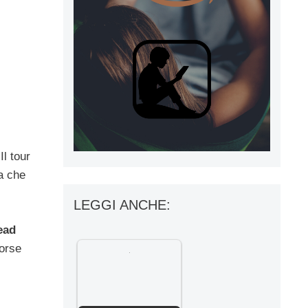
Il tour
a che
LEGGI ANCHE:
ead
forse