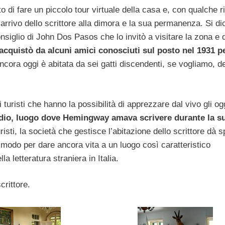
 di fare un piccolo tour virtuale della casa e, con qualche r
rrivo dello scrittore alla dimora e la sua permanenza. Si di
iglio di John Dos Pasos che lo invitò a visitare la zona e q
acquistò da alcuni amici conosciuti sul posto nel 1931 p
ncora oggi è abitata da sei gatti discendenti, se vogliamo, de
turisti che hanno la possibilità di apprezzare dal vivo gli og
udio, luogo dove Hemingway amava scrivere durante la s
isti, la società che gestisce l’abitazione dello scrittore dà 
n modo per dare ancora vita a un luogo così caratteristico
la letteratura straniera in Italia.
crittore.