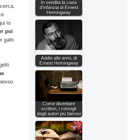
In vendita la casa
icerca,
d'infanzia di Ernest
Hemingway
ce
ui lo
er poi
i gatti
Addio alle armi, di
Ernest Hemingway
getti
ua
spesso
Come diventare
scrittori, i consigli
dagli autori più famosi