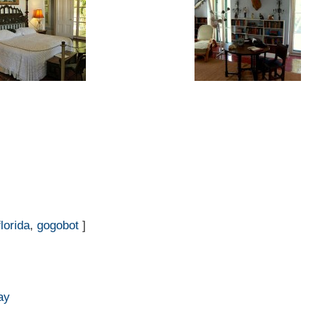
lorida
,
gogobot
]
ay