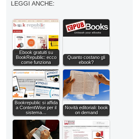
LEGGI ANCHE:
Ebook gratuiti su
BookRepublic: ecco
Quanto costano gli
come funziona
ebook?
Bookrepublic si affida
a ContentWise per il
Novità editoriali: book
sistema…
on demand