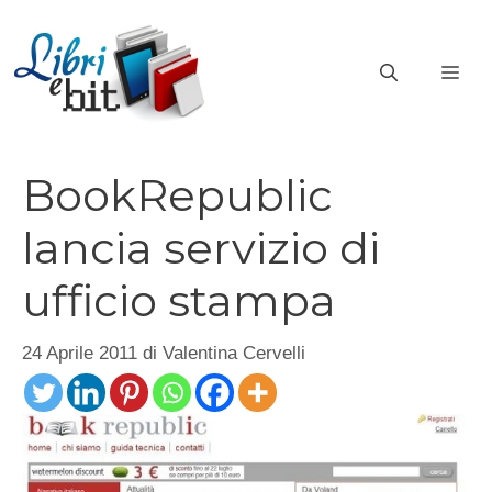
Vai
al
ME
contenuto
BookRepublic
lancia servizio di
ufficio stampa
24 Aprile 2011
di
Valentina Cervelli