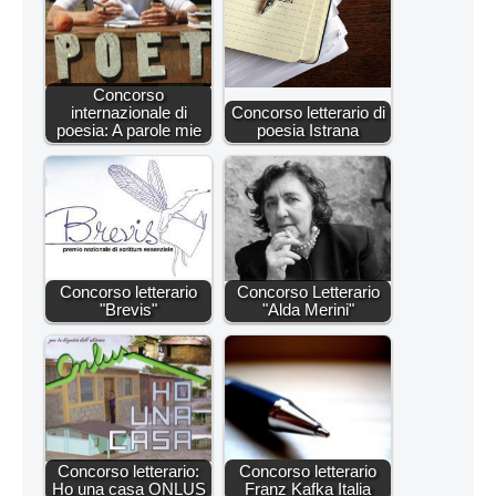
Concorso
internazionale di
Concorso letterario di
poesia: A parole mie
poesia Istrana
Concorso letterario
Concorso Letterario
"Brevis"
"Alda Merini"
Concorso letterario:
Concorso letterario
Ho una casa ONLUS
Franz Kafka Italia