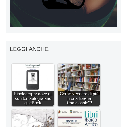
LEGGI ANCHE:
Kindlegraph: dove gli
Come vendere di più
scrittori autografano
in una libreria
gli eBook
“tradizionale”?