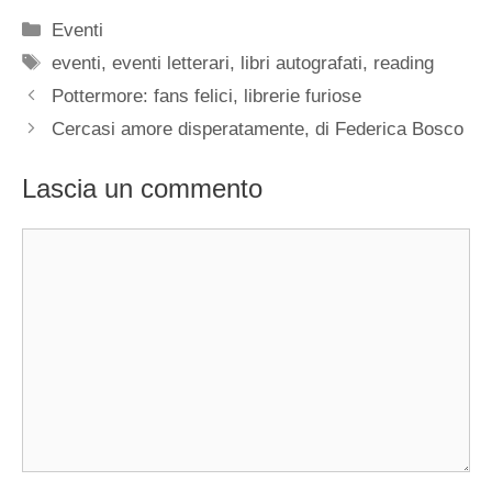
Categorie
Eventi
Tag
eventi
,
eventi letterari
,
libri autografati
,
reading
Pottermore: fans felici, librerie furiose
Cercasi amore disperatamente, di Federica Bosco
Lascia un commento
Commento