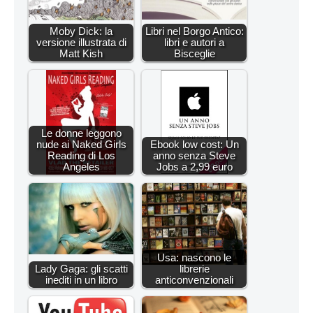
Moby Dick: la
Libri nel Borgo Antico:
versione illustrata di
libri e autori a
Matt Kish
Bisceglie
Le donne leggono
nude ai Naked Girls
Ebook low cost: Un
Reading di Los
anno senza Steve
Angeles
Jobs a 2,99 euro
Usa: nascono le
Lady Gaga: gli scatti
librerie
inediti in un libro
anticonvenzionali