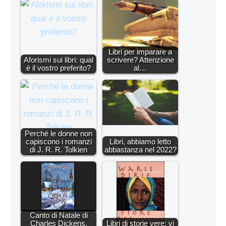
Libri per imparare a
Aforismi sui libri: qual
scrivere? Attenzione
è il vostro preferito?
al…
Perché le donne non
capiscono i romanzi
Libri, abbiamo letto
di J. R. R. Tolkien
abbastanza nel 2022?
Canto di Natale di
Charles Dickens,
Libri di storie vere: vi