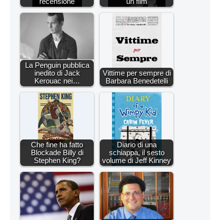
recensione
un film
La Penguin pubblica
inedito di Jack
Vittime per sempre di
Kerouac nei…
Barbara Benedetelli
Che fine ha fatto
Diario di una
Blockade Billy di
schiappa, il sesto
Stephen King?
volume di Jeff Kinney