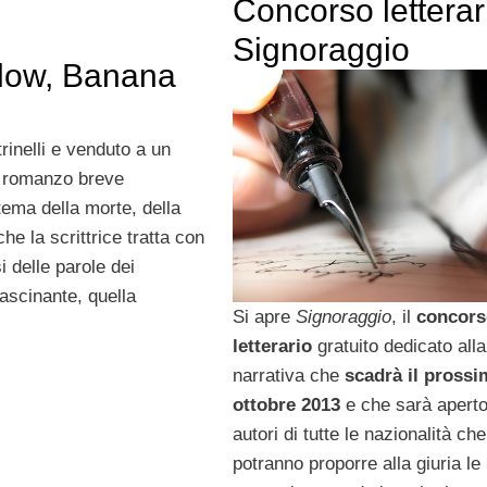
Concorso letterar
Signoraggio
dow, Banana
rinelli e venduto a un
il romanzo breve
 tema della morte, della
che la scrittrice tratta con
 delle parole dei
fascinante, quella
Si apre
Signoraggio
, il
concors
letterario
gratuito dedicato alla
narrativa che
scadrà il prossi
ottobre 2013
e che sarà aperto
autori di tutte le nazionalità che
potranno proporre alla giuria le 