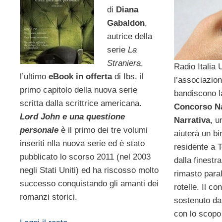
di
Diana
Gabaldon
,
autrice della
serie
La
Straniera
,
Radio Italia 
l’ultimo
eBook in offerta
di Ibs, il
l’associazi
primo capitolo della nuova serie
bandiscono l
scritta dalla scrittrice americana.
Concorso Na
Lord John e una questione
Narrativa
, u
personale
è il primo dei tre volumi
aiuterà un b
inseriti nlla nuova serie ed è stato
residente a 
pubblicato lo scorso 2011 (nel 2003
dalla finestr
negli Stati Uniti) ed ha riscosso molto
rimasto para
successo conquistando gli amanti dei
rotelle. Il c
romanzi storici.
sostenuto da
con lo scopo 