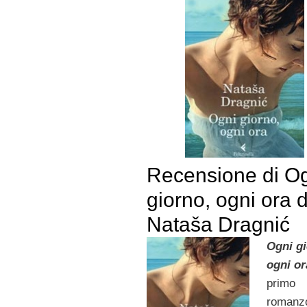
Recensione di O
giorno, ogni ora d
Nataša Dragnić
Ogni gi
ogni or
primo
romanzo