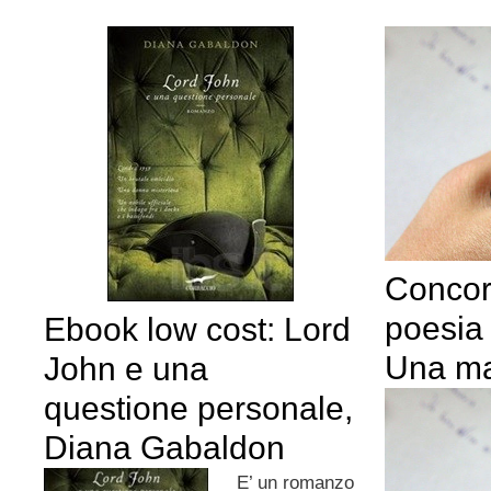
Concor
poesia 
Ebook low cost: Lord
Una m
John e una
questione personale,
Diana Gabaldon
E’ un romanzo