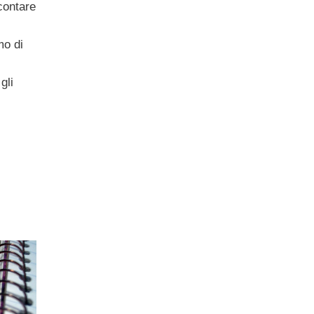
contare
mo di
gli