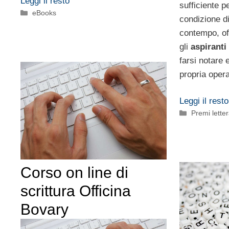
Leggi il resto
sufficiente p
Categorie
eBooks
condizione di
contempo, offr
gli
aspiranti 
farsi notare 
propria opera
Leggi il resto
Categorie
Premi letter
Corso on line di
scrittura Officina
Bovary