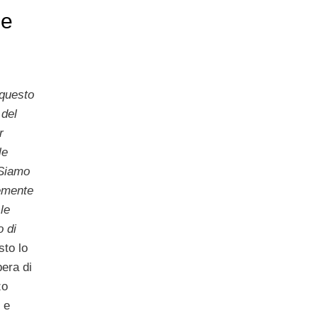
he
questo
 del
r
le
“Siamo
emente
le
 di
sto lo
opera di
zo
 e