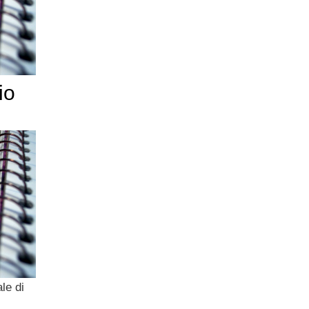
io
le di