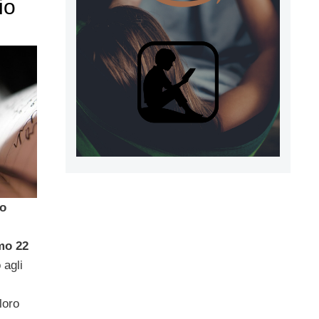
io
o
mo 22
 agli
loro