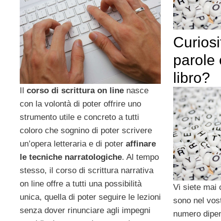
Curiosi
parole 
libro?
Il
corso di scrittura on line
nasce
con la volontà di poter offrire uno
strumento utile e concreto a tutti
coloro che sognino di poter scrivere
un’opera letteraria e di poter
affinare
le tecniche narratologiche
. Al tempo
stesso, il corso di scrittura narrativa
on line offre a tutti una possibilità
Vi siete mai 
unica, quella di poter seguire le lezioni
sono nel vostr
senza dover rinunciare agli impegni
numero dipen