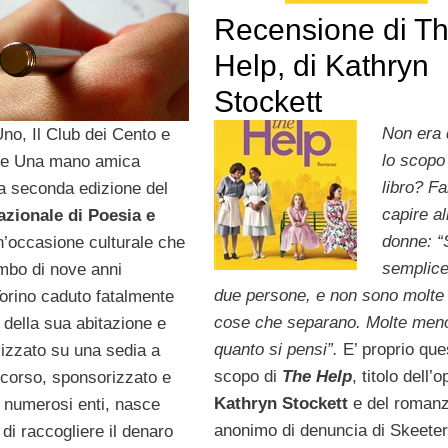
Recensione di T
Help, di Kathryn
Stockett
Non era 
Uno, Il Club dei Cento e
lo scopo
one Una mano amica
libro? Fa
a seconda edizione del
capire al
zionale di Poesia e
donne: 
n’occasione culturale che
semplic
imbo di nove anni
due persone, e non sono molte 
Torino caduto fatalmente
cose che separano. Molte meno
a della sua abitazione e
quanto si pensi”.
E’ proprio que
lizzato su una sedia a
scopo di
The Help
, titolo dell’
oncorso, sponsorizzato e
Kathryn Stockett
e del roman
 numerosi enti, nasce
anonimo di denuncia di Skeeter
di raccogliere il denaro