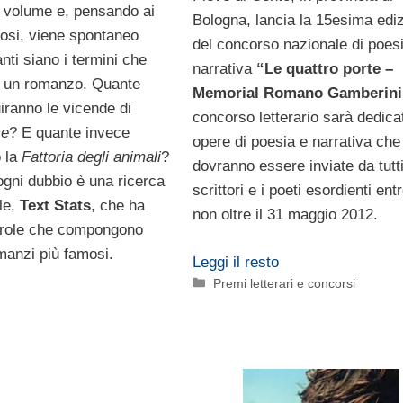
 volume e, pensando ai
Bologna, lancia la 15esima edi
posi, viene spontaneo
del concorso nazionale di poes
nti siano i termini che
narrativa
“Le quattro porte –
o un romanzo. Quante
Memorial Romano Gamberini
iranno le vicende di
concorso letterario sarà dedicat
ce
? E quante invece
opere di poesia e narrativa che
 la
Fattoria degli animali
?
dovranno essere inviate da tutti
ogni dubbio è una ricerca
scrittori e i poeti esordienti ent
le,
Text Stats
, che ha
non oltre il 31 maggio 2012.
arole che compongono
manzi più famosi.
Leggi il resto
Categorie
Premi letterari e concorsi