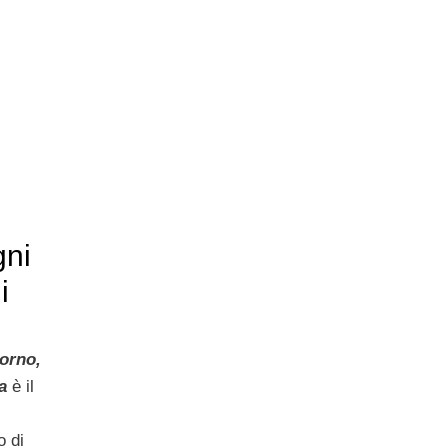
gni
i
orno,
a
è il
 di