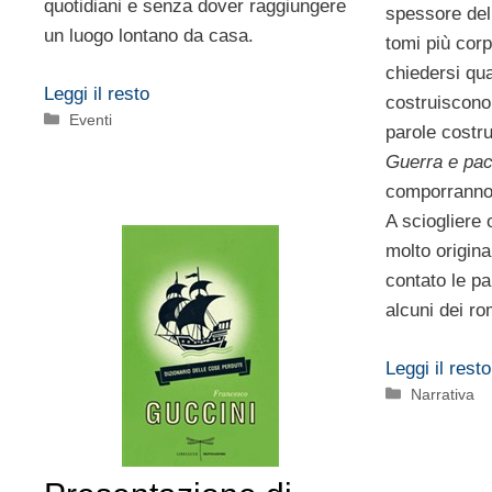
quotidiani e senza dover raggiungere
spessore del
un luogo lontano da casa.
tomi più cor
chiedersi qua
Leggi il resto
costruiscon
Categorie
Eventi
parole costru
Guerra e pa
comporranno
A sciogliere 
molto origina
contato le p
alcuni dei ro
Leggi il resto
Categorie
Narrativa