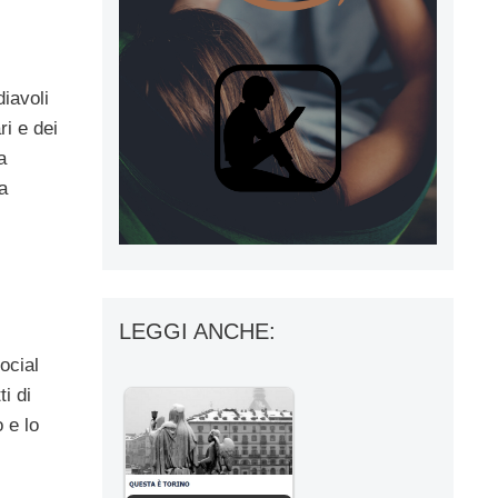
diavoli
ri e dei
a
a
LEGGI ANCHE:
ocial
i di
 e lo