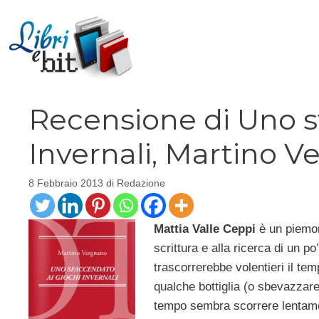
Vai
al
contenuto
Recensione di Uno s
Invernali, Martino 
8 Febbraio 2013
di
Redazione
Mattia Valle Ceppi
è un piemon
scrittura e alla ricerca di un p
trascorrerebbe volentieri il te
qualche bottiglia (o sbevazzar
tempo sembra scorrere lentamen