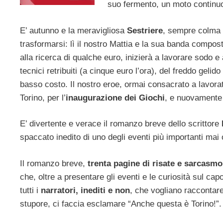
suo fermento, un moto continuo 
E’ autunno e la meravigliosa
Sestriere
, sempre colma di
trasformarsi: lì il nostro Mattia e la sua banda compos
alla ricerca di qualche euro, inizierà a lavorare sodo e
tecnici retribuiti (a cinque euro l’ora), del freddo geli
basso costo. Il nostro eroe, ormai consacrato a lavorat
Torino, per l’
inaugurazione dei Giochi
, e nuovamente a
E’ divertente e verace il romanzo breve dello scrittore
spaccato inedito di uno degli eventi più importanti mai 
Il romanzo breve,
trenta pagine di risate e sarcasmo
che, oltre a presentare gli eventi e le curiosità sul ca
tutti i
narratori, inediti e non
, che vogliano raccontare
stupore, ci faccia esclamare “Anche questa è Torino!”.