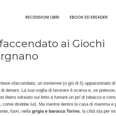
RECENSIONI LIBRI
EBOOK ED EREADER
faccendato ai Giochi
Vergnano
tese sfaccendato, un trentenne (o giù di lì) appassionato di
o’ di denaro. La sua voglia di lavorare è scarsa e, se potesse,
mpo libero sdraiato sul letto a fumare un po’ di tabacco e co
e, come direbbe lui). Ma mentre dentro la casa di mamma e p
te, fuori, nella
grigia e barocca Torino
, la città sta per ini