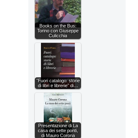
Books on the Bus:
Torino con Giuseppe
Culicchia
"Fuori catalogo: storie
di libri e librerie" di…
Presentazione di La
casa dei sette ponti,
di Mauro Corona