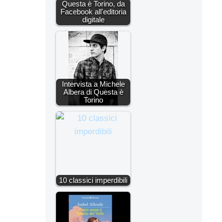
Questa è Torino, da
Facebook all'editoria
digitale
Intervista a Michele
Albera di Questa è
Torino
10 classici imperdibili