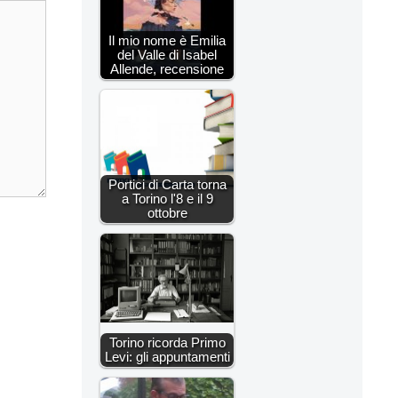
Il mio nome è Emilia
del Valle di Isabel
Allende, recensione
Portici di Carta torna
a Torino l'8 e il 9
ottobre
Torino ricorda Primo
Levi: gli appuntamenti