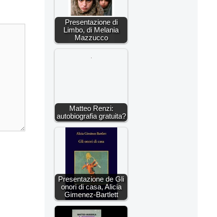
Presentazione di
Limbo, di Melania
Mazzucco
Matteo Renzi:
autobiografia gratuita?
Presentazione de Gli
onori di casa, Alicia
Gimenez-Bartlett