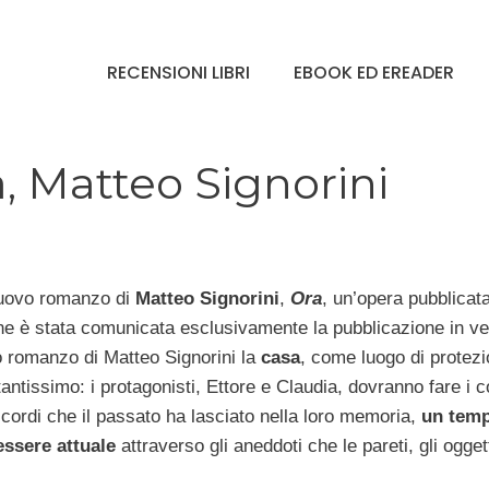
RECENSIONI LIBRI
EBOOK ED EREADER
, Matteo Signorini
nuovo romanzo di
Matteo Signorini
,
Ora
, un’opera pubblicat
, ne è stata comunicata esclusivamente la pubblicazione in v
o romanzo di Matteo Signorini la
casa
, come luogo di protezi
antissimo: i protagonisti, Ettore e Claudia, dovranno fare i c
icordi che il passato ha lasciato nella loro memoria,
un tem
ssere attuale
attraverso gli aneddoti che le pareti, gli oggett