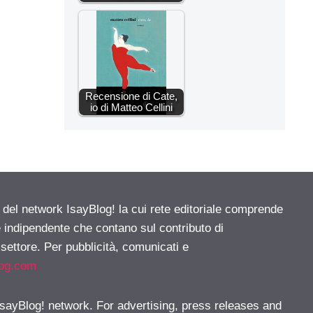
Recensione di Cate,
io di Matteo Cellini
e del network IsayBlog! la cui rete editoriale comprende
e indipendente che contano sul contributo di
 settore. Per pubblicità, comunicati e
log.com
 IsayBlog! network. For advertising, press releases and