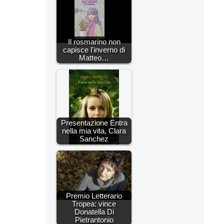
Il rosmarino non
capisce l'inverno di
Matteo…
Presentazione Entra
nella mia vita, Clara
Sanchez
Premio Letterario
Tropea: vince
Donatella Di
Pietrantonio