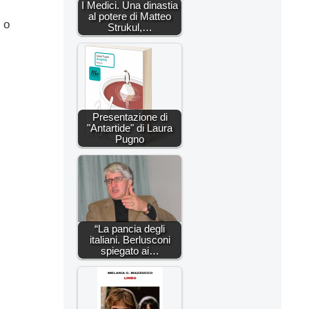
I Medici. Una dinastia
al potere di Matteo
 o
Strukul,…
Presentazione di
"Antartide" di Laura
Pugno
“La pancia degli
italiani. Berlusconi
spiegato ai…