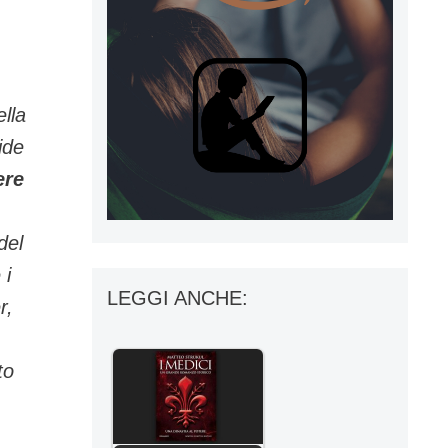
ella
ide
ere
del
 i
LEGGI ANCHE:
r,
to