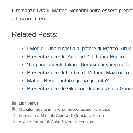
Il romanzo
Ora
di Matteo Signorini potrà essere prenotat
atteso in libreria.
Related Posts:
I Medici. Una dinastia al potere di Matteo Struk
Presentazione di "Antartide" di Laura Pugno
“La pancia degli italiani. Berlusconi spiegato ai
Presentazione di Limbo, di Melania Mazzucco
Matteo Renzi: autobiografia gratuita?
Presentazione de Gli onori di casa, Alicia Gime
Categorie
Libri News
Tag
Marsilio
,
novità in libreria
,
nuove uscite
,
romanzo
Intervista a Michele Albera di Questa è Torino
A volte ritorno, di John Niven: recensione