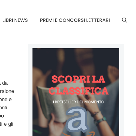
LIBRI NEWS
PREMI E CONCORSI LETTERARI
a da
ersione
one e
onti
po
i e gli