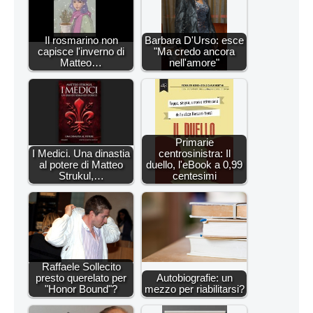
Il rosmarino non
Barbara D'Urso: esce
capisce l'inverno di
"Ma credo ancora
Matteo…
nell'amore"
Primarie
I Medici. Una dinastia
centrosinistra: Il
al potere di Matteo
duello, l'eBook a 0,99
Strukul,…
centesimi
Raffaele Sollecito
presto querelato per
Autobiografie: un
"Honor Bound"?
mezzo per riabilitarsi?