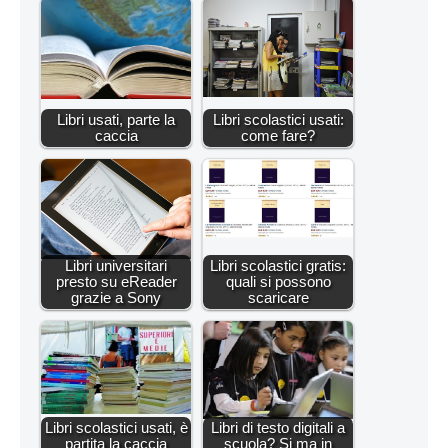
Libri usati, parte la
Libri scolastici usati:
caccia
come fare?
Libri universitari
Libri scolastici gratis:
presto su eReader
quali si possono
grazie a Sony
scaricare
Libri scolastici usati, è
Libri di testo digitali a
partita la caccia
scuola? Si ma in